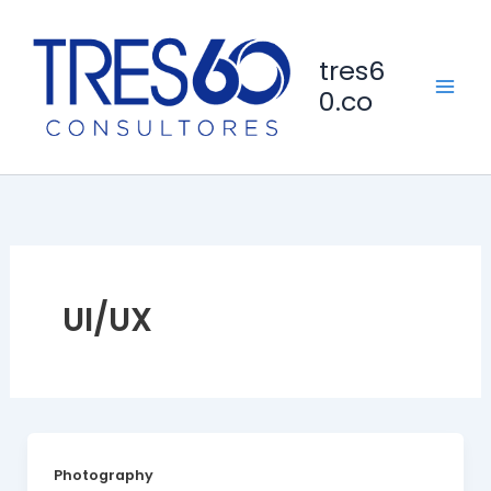
Ir
al
tres6
contenido
0.co
UI/UX
Photography