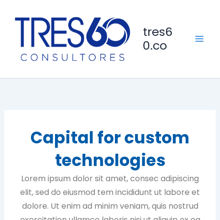
Ir
al
tres6
contenido
0.co
Capital for custom
technologies
Lorem ipsum dolor sit amet, consec adipiscing
elit, sed do eiusmod tem incididunt ut labore et
dolore. Ut enim ad minim veniam, quis nostrud
exercitation ullamco laboris nisi ut aliquip ex ea