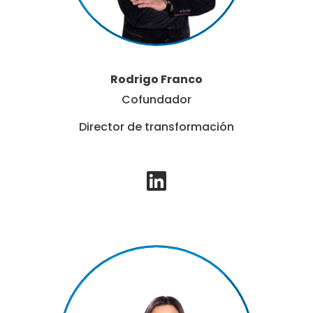
Rodrigo Franco
Cofundador
Director de transformación
L
i
n
k
e
d
i