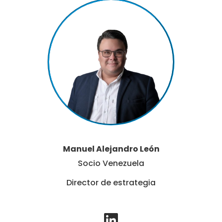
e
d
i
n
Manuel Alejandro León
Socio Venezuela
Director de estrategia
L