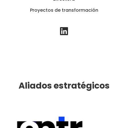
Proyectos de transformación
L
i
n
k
e
d
i
Aliados estratégicos
n