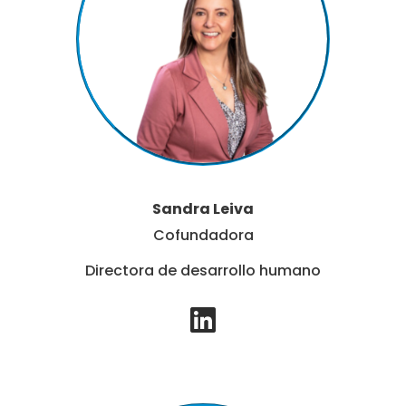
n
Sandra Leiva
Cofundadora
Directora de desarrollo humano​
L
i
n
k