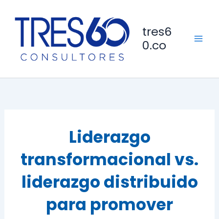
Ir
al
tres6
contenido
0.co
Liderazgo
transformacional vs.
liderazgo distribuido
para promover