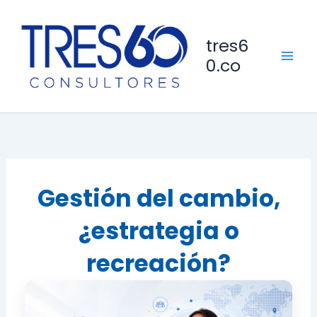
Ir
al
tres6
contenido
0.co
Gestión del cambio,
¿estrategia o
recreación?