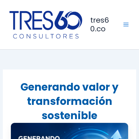
Ir
al
tres6
contenido
0.co
Generando valor y
transformación
sostenible