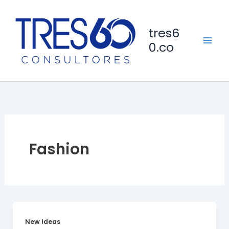
Ir
al
tres6
contenido
0.co
Fashion
New Ideas