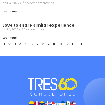
abril 4, 2022
No hay comentarios
Leer más
Love to share similar experience
abril 1, 2022
2 comentarios
Leer más
1
2
3
4
5
6
7
8
9
10
11
12
13
14